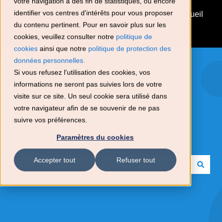
votre navigation à des fin de statistiques, ou encore
identifier vos centres d'intérêts pour vous proposer
Accéder au
Se
Accueil
du contenu pertinent. Pour en savoir plus sur les
Portail
déconnecter
Client
cookies, veuillez consulter notre
politique de
cookies
ainsi que notre
politique de protection des
données personnelles.
Si vous refusez l'utilisation des cookies, vos
informations ne seront pas suivies lors de votre
visite sur ce site. Un seul cookie sera utilisé dans
Accédez à toutes les
votre navigateur afin de se souvenir de ne pas
suivre vos préférences.
informations pour maîtriser
Paramètres du cookies
Stellair !
Accepter tout
Refuser tout
Il n'y a aucune suggestion car le champ de recherche es