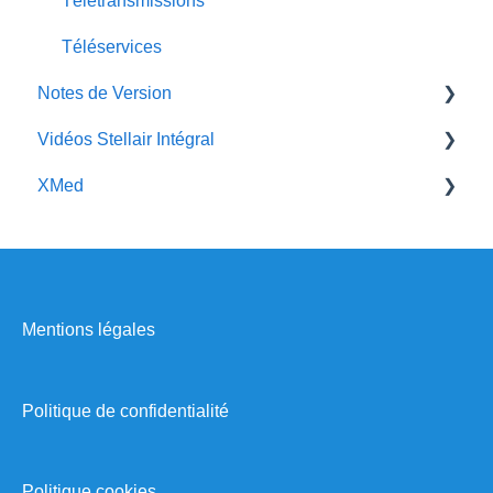
Télétransmissions
Téléservices
Notes de Version
Vidéos Stellair Intégral
Anciennes notes de version
XMed
Webinaires
Les nouveautés dans les prescriptions de
médicaments
Mise à jour XMed en version 1.80
Mentions légales
Notes de version
Politique de confidentialité
Politique cookies