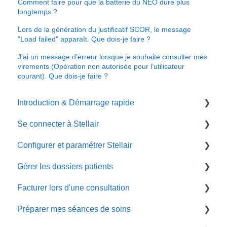
Comment faire pour que la batterie du NEO dure plus
longtemps ?
Lors de la génération du justificatif SCOR, le message
"Load failed" apparaît. Que dois-je faire ?
J’ai un message d’erreur lorsque je souhaite consulter mes
virements (Opération non autorisée pour l’utilisateur
courant). Que dois-je faire ?
Introduction & Démarrage rapide
Se connecter à Stellair
Paramédicaux
Configurer et paramétrer Stellair
Mon compte
Gérer les dossiers patients
Les comptes collaborateurs & remplaçants
Favoris
Facturer lors d'une consultation
La supervision
Côté administratif
La fiche du patient
Préparer mes séances de soins
Se connecter avec sa carte CPS
Pour faciliter mes FSE
Avec carte Vitale
Création d'une facture