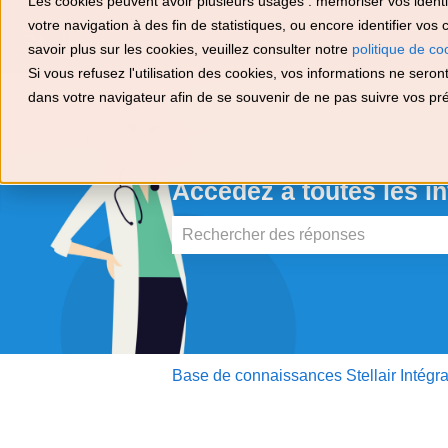
Les cookies peuvent avoir plusieurs usages : mémoriser vos identifi
votre navigation à des fin de statistiques, ou encore identifier vo
savoir plus sur les cookies, veuillez consulter notre
politique de co
Si vous refusez l'utilisation des cookies, vos informations ne seront 
dans votre navigateur afin de se souvenir de ne pas suivre vos pr
Accédez à toutes les in
Il n'y a aucune suggestion car le ch
Base de connaissances Stellair Intégra