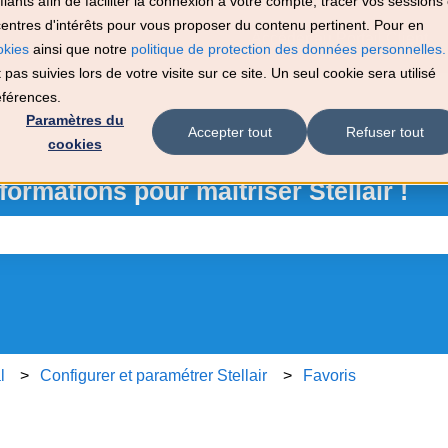
ants afin de faciliter la connexion à votre compte, tracer vos sessions 
s centres d'intérêts pour vous proposer du contenu pertinent. Pour en
Accéder au Portail Client
okies
ainsi que notre
politique de protection des données personnelles.
pas suivies lors de votre visite sur ce site. Un seul cookie sera utilisé
éférences.
Paramètres du
Accepter tout
Refuser tout
cookies
formations pour maîtriser Stellair !
amp de recherche est vide.
l
Configurer et paramétrer Stellair
Favoris