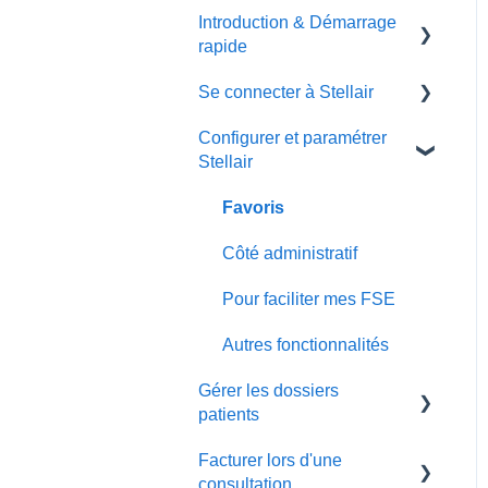
Introduction & Démarrage
rapide
Se connecter à Stellair
Paramédicaux
Configurer et paramétrer
Mon compte
Stellair
Les comptes
collaborateurs &
Favoris
remplaçants
Côté administratif
La supervision
Pour faciliter mes FSE
Se connecter avec sa carte
Autres fonctionnalités
CPS
Gérer les dossiers
patients
Facturer lors d'une
La fiche du patient
consultation